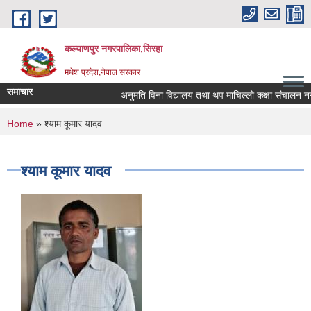
Skip to main content
कल्याणपुर नगरपालिका,सिरहा
मधेश प्रदेश,नेपाल सरकार
समाचार
अनुमति विना विद्यालय तथा थप माचिल्लो कक्षा संचालन नगर्न 
You are here
Home
» श्याम कूमार यादव
श्याम कूमार यादव