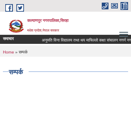
Skip to main content
कल्याणपुर नगरपालिका,सिरहा
मधेश प्रदेश,नेपाल सरकार
समाचार
अनुमति विना विद्यालय तथा थप माचिल्लो कक्षा संचालन नगर्न नगराउन 
You are here
Home
» सम्पर्क
सम्पर्क