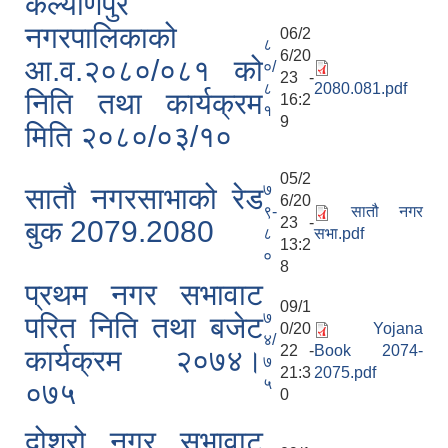
कल्याणपुर
नगरपालिकाको
06/2
८
6/20
आ.व.२०८०/०८१ को
०/
23 -
८
2080.081.pdf
निति तथा कार्यक्रम
16:2
१
9
मिति २०८०/०३/१०
05/2
७
सातौ नगरसाभाको रेड
6/20
९-
सातौ नगर
23 -
बुक 2079.2080
८
सभा.pdf
13:2
०
8
प्रथम नगर सभावाट
09/1
७
परित निति तथा बजेट
0/20
Yojana
४/
22 -
Book 2074-
कार्यक्रम २०७४।
७
21:3
2075.pdf
५
०७५
0
दोश्रो नगर सभावाट