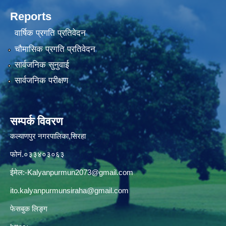
Reports
वार्षिक प्रगति प्रतिवेदन
चौमासिक प्रगति प्रतिवेदन
सार्वजनिक सुनुवाई
सार्वजनिक परीक्षण
सम्पर्क विवरण
कल्याणपुर नगरपालिका,सिरहा
फोनं.०३३४०३०६३
ईमेल:
-Kalyanpurmun2073@gmail.com
ito.kalyanpurmunsiraha@gmail.com
फेसबुक लिङ्ग