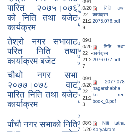
09/1
७
पारित २०७५।०७६
0/20
निति तथा
५/
22 -
कार्यक्रम
को निति तथा बजेट
७
21:2
2075.076.pdf
६
कार्यक्रम
9
तेश्रो नगर सभावाट
09/1
७
0/20
निति तथा
परित निति तथा
६/
22 -
कार्यक्रम
७
कार्याक्रम बजेट
21:2
2076.077.pdf
७
7
चौथो नगर सभा
09/1
७
2077.078
२०७७।०७८ वाट
0/20
७/
nagarshabha
22 -
पारित निति तथा बजेट
७
ko red
21:2
८
book_0.pdf
कार्याक्रम
3
2
पाँचौ नगर सभाको निति
0
08/3
Niti tatha
7
1/20
Karyakram