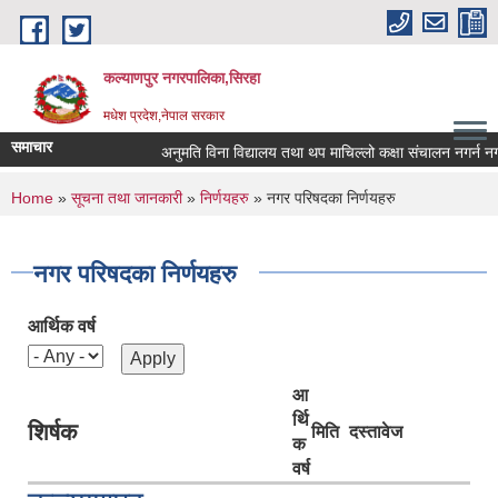
Skip to main content
कल्याणपुर नगरपालिका,सिरहा
मधेश प्रदेश,नेपाल सरकार
समाचार
अनुमति विना विद्यालय तथा थप माचिल्लो कक्षा संचालन नगर्न नगराउन 
You are here
Home
»
सूचना तथा जानकारी
»
निर्णयहरु
» नगर परिषदका निर्णयहरु
नगर परिषदका निर्णयहरु
आर्थिक वर्ष
आ
र्थि
शिर्षक
मिति
दस्तावेज
क
वर्ष