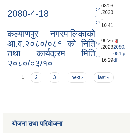
08/06
८०
2080-4-18
/2023
/
-
८१
10:41
कल्याणपुर नगरपालिकाको
06/26
आ.व.२०८०/०८१ को निति
८०
/2023
2080.
/
तथा कार्यक्रम मिति
-
081.p
८१
16:29
df
२०८०/०३/१०
Pages
1
2
3
next ›
last »
योजना तथा परियोजना