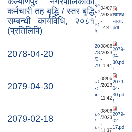
कल्याणपुर नगरपालिकाको
२०
04/07
कर्मचारी तह बृद्धि / स्तर बृद्धि
८२
/2026
स्वास्थ
/
सम्बन्धी कार्यविधि, २०८१
-
साखा.
०८
14:41
pdf
(प्रतिलिपि)
३
20
08/06
2079-
2078-04-20
78
/2023
04-
/0
-
30.pd
79
11:44
f
08/06
७९
2079-
2079-04-30
/2023
-८
04-
-
०
30.pd
11:42
f
08/06
८०
2079-
2079-02-18
/2023
/
02-
-
८१
17.pd
11:37