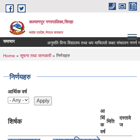
Skip to main content
कल्याणपुर नगरपालिका,सिरहा
मधेश प्रदेश,नेपाल सरकार
समाचार
अनुमति विना विद्यालय तथा थप माचिल्लो कक्षा संचालन नगर्न नगराउ
You are here
Home
»
सूचना तथा जानकारी
» निर्णयहरु
निर्णयहरु
आर्थिक वर्ष
आ
र्थि
दस्तावे
शिर्षक
मिति
क
ज
वर्ष