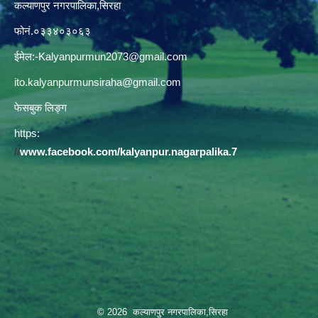
कल्याणपुर नगरपालिका,सिरहा
फोनं.०३३४०३०६३
ईमेल:
-Kalyanpurmun2073@gmail.com
ito.kalyanpurmunsiraha@gmail.com
फेसबुक लिङ्ग
https:
//
www.facebook.com/kalyanpur.nagarpalika.7
© 2026 कल्याणपुर नगरपालिका,सिरहा