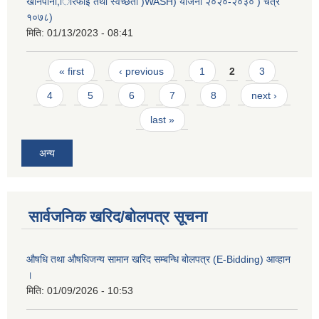
खानेपानी,िरिफाई तथा स्वच्छता )WASH) योजना २०२०-२०३० ) चैत्र
१०७८)
मिति:
01/13/2023 - 08:41
Pages
« first
‹ previous
1
2
3
4
5
6
7
8
next ›
last »
अन्य
सार्वजनिक खरिद/बोलपत्र सूचना
औषधि तथा औषधिजन्य सामान खरिद सम्बन्धि बोलपत्र (E-Bidding) आव्हान
।
मिति:
01/09/2026 - 10:53