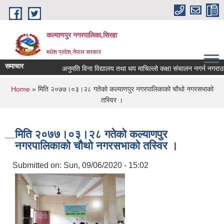
Skip to main content
कल्याणपुर नगरपालिका,सिरहा
मधेश प्रदेश,नेपाल सरकार
समाचार
अनुमति विना विद्यालय तथा थप माचिल्लो कक्षा संचालन नगर्न नगराउन हुन 
You are here
Home
» मिति २०७७।०३।२८ गतेको कल्याणपुर नगरपालिकाको चौथो नगरसभाको
तस्विर ।
मिति २०७७।०३।२८ गतेको कल्याणपुर
नगरपालिकाको चौथो नगरसभाको तस्विर ।
Submitted on:
Sun, 09/06/2020 - 15:02