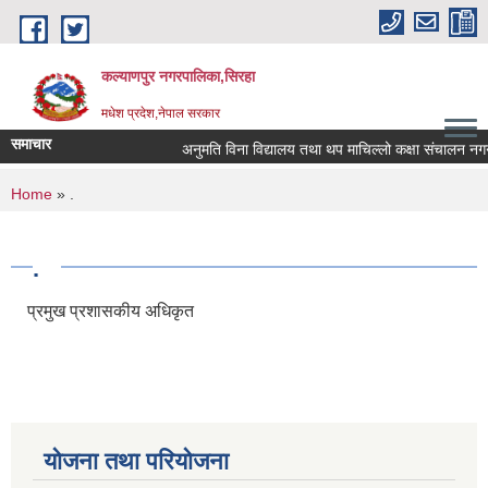
Skip to main content
कल्याणपुर नगरपालिका,सिरहा
मधेश प्रदेश,नेपाल सरकार
समाचार
अनुमति विना विद्यालय तथा थप माचिल्लो कक्षा संचालन नगर्न नग
You are here
Home
» .
.
प्रमुख प्रशासकीय अधिकृत
योजना तथा परियोजना