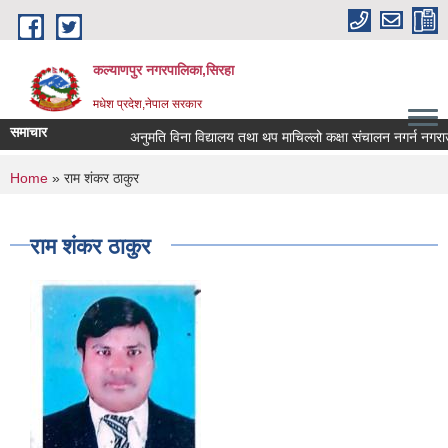
Skip to main content
कल्याणपुर नगरपालिका,सिरहा
मधेश प्रदेश,नेपाल सरकार
समाचार
अनुमति विना विद्यालय तथा थप माचिल्लो कक्षा संचालन नगर्न नगराउन हु
You are here
Home
» राम शंकर ठाकुर
राम शंकर ठाकुर