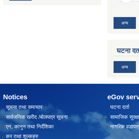
अन्य
घटना दर्त
अन्य
Notices
eGov serv
सूचना तथा समाचार
घटना दर्ता
सार्वजनिक खरीद /बोलपत्र सूचना
सामाजिक सुरक्ष
एन, कानुन तथा निर्देशिका
नागरिक वडापत्
कर तथा शुल्कहरु