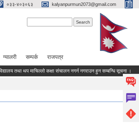
०३३-४०३०६३
kalyanpurmun2073@gmail.com
Search form
Search
ग्यालरी
सम्पर्क
राजपत्र
ालय तथा थप माचिल्लो कक्षा संचालन नगर्न नगराउन हुन सम्बन्धि सूचना ।