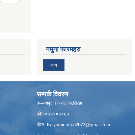
नमुना फारमहरु
अन्य
सम्पर्क विवरण
कल्याणपुर नगरपालिका,सिरहा
फोनं.०३३४०३०६३
ईमेल:
-Kalyanpurmun2073@gmail.com