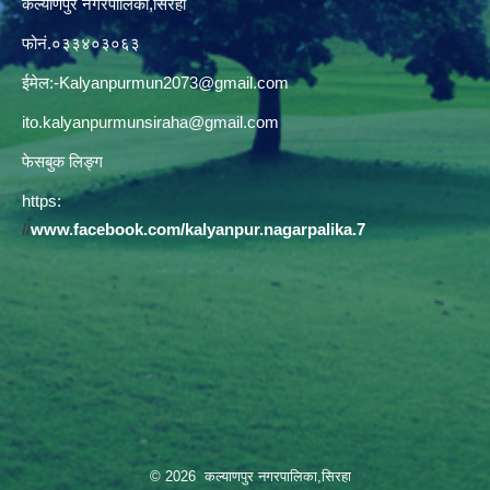
कल्याणपुर नगरपालिका,सिरहा
फोनं.०३३४०३०६३
ईमेल:
-Kalyanpurmun2073@gmail.com
ito.kalyanpurmunsiraha@gmail.com
फेसबुक लिङ्ग
https:
//
www.facebook.com/kalyanpur.nagarpalika.7
© 2026 कल्याणपुर नगरपालिका,सिरहा