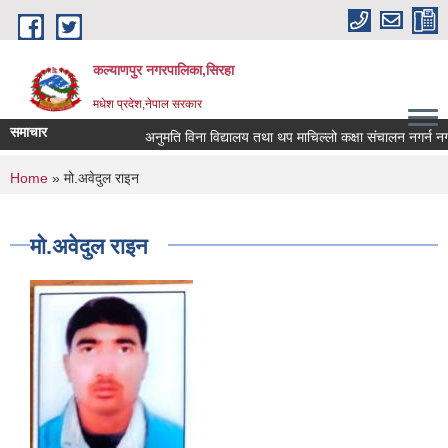
Skip to main content
कल्याणपुर नगरपालिका,सिरहा
मधेश प्रदेश,नेपाल सरकार
समाचार
अनुमति विना विद्यालय तथा थप माचिल्लो कक्षा संचालन नगर्न नगराउन
You are here
Home
» मो.अवेदुल राइन
मो.अवेदुल राइन