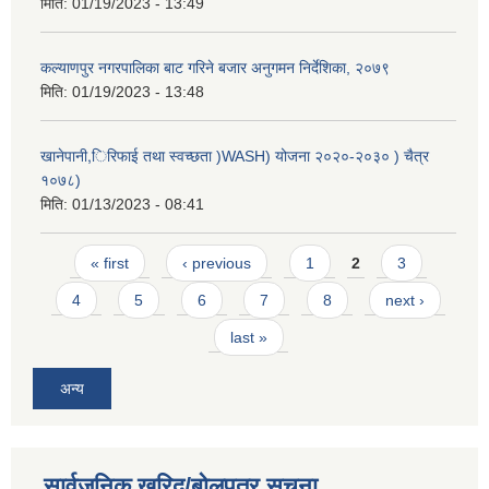
मिति:
01/19/2023 - 13:49
कल्याणपुर नगरपालिका बाट गरिने बजार अनुगमन निर्देशिका, २०७९
मिति:
01/19/2023 - 13:48
खानेपानी,िरिफाई तथा स्वच्छता )WASH) योजना २०२०-२०३० ) चैत्र
१०७८)
मिति:
01/13/2023 - 08:41
Pages
« first
‹ previous
1
2
3
4
5
6
7
8
next ›
last »
अन्य
सार्वजनिक खरिद/बोलपत्र सूचना