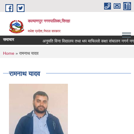
Skip to main content
कल्याणपुर नगरपालिका,सिरहा
मधेश प्रदेश,नेपाल सरकार
समाचार
अनुमति विना विद्यालय तथा थप माचिल्लो कक्षा संचालन नगर्न नगराउन 
You are here
Home
» रामनाथ यादव
रामनाथ यादव