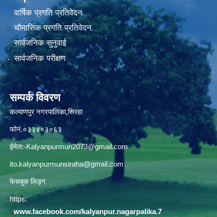
वार्षिक प्रगति प्रतिवेदन
चौमासिक प्रगति प्रतिवेदन
सार्वजनिक सुनुवाई
सार्वजनिक परीक्षण
सम्पर्क विवरण
कल्याणपुर नगरपालिका,सिरहा
फोनं.०३३४०३०६३
ईमेल:
-Kalyanpurmun2073@gmail.com
ito.kalyanpurmunsiraha@gmail.com
फेसबुक लिङ्ग
https:
//
www.facebook.com/kalyanpur.nagarpalika.7