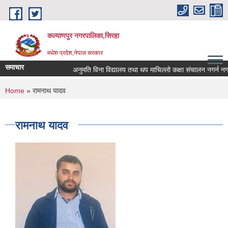
Skip to main content
कल्याणपुर नगरपालिका,सिरहा
मधेश प्रदेश,नेपाल सरकार
समाचार
अनुमति विना विद्यालय तथा थप माचिल्लो कक्षा संचालन नगर्न नगराउन
You are here
Home
» रामनाथ यादव
रामनाथ यादव