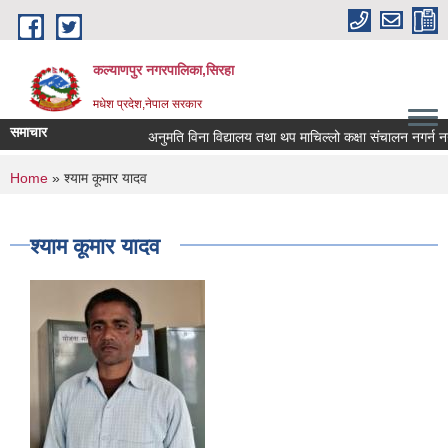
Skip to main content
कल्याणपुर नगरपालिका,सिरहा
मधेश प्रदेश,नेपाल सरकार
समाचार
अनुमति विना विद्यालय तथा थप माचिल्लो कक्षा संचालन नगर्न नगराउ
You are here
Home
» श्याम कूमार यादव
श्याम कूमार यादव