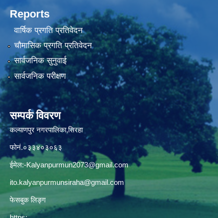
Reports
वार्षिक प्रगति प्रतिवेदन
चौमासिक प्रगति प्रतिवेदन
सार्वजनिक सुनुवाई
सार्वजनिक परीक्षण
सम्पर्क विवरण
कल्याणपुर नगरपालिका,सिरहा
फोनं.०३३४०३०६३
ईमेल:
-Kalyanpurmun2073@gmail.com
ito.kalyanpurmunsiraha@gmail.com
फेसबुक लिङ्ग
https: