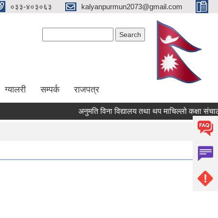
०३३-४०३०६३
kalyanpurmun2073@gmail.com
Search form
Search
ग्यालरी
सम्पर्क
राजपत्र
अनुमति विना विद्यालय तथा थप माचिल्लो कक्षा संचालन नगर