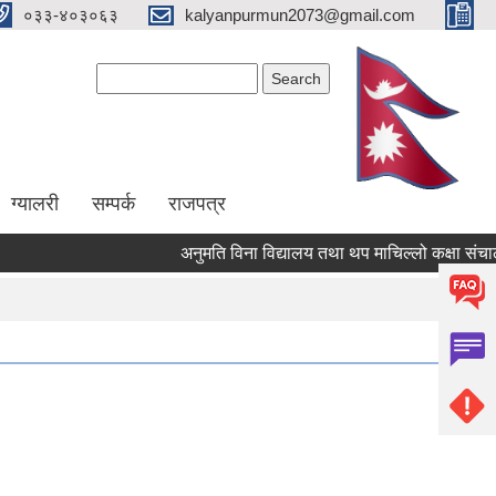
०३३-४०३०६३
kalyanpurmun2073@gmail.com
Search form
Search
ग्यालरी
सम्पर्क
राजपत्र
अनुमति विना विद्यालय तथा थप माचिल्लो कक्षा संचालन नगर