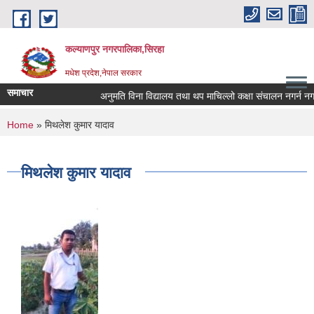
Skip to main content
कल्याणपुर नगरपालिका,सिरहा
मधेश प्रदेश,नेपाल सरकार
समाचार
अनुमति विना विद्यालय तथा थप माचिल्लो कक्षा संचालन नगर्न नगराउन
You are here
Home
» मिथलेश कुमार यादाव
मिथलेश कुमार यादाव