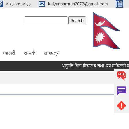
०३३-४०३०६३
kalyanpurmun2073@gmail.com
Search form
Search
ग्यालरी
सम्पर्क
राजपत्र
अनुमति विना विद्यालय तथा थप माचिल्लो कक्षा 