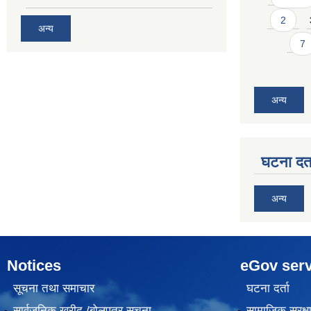
2
अन्य
7
अन्य
घटना दर्त
अन्य
Notices
eGov serv
सूचना तथा समाचार
घटना दर्ता
सार्वजनिक खरीद /बोलपत्र सूचना
सामाजिक सुरक्ष