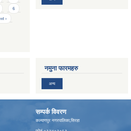
6
xt ›
नमुना फारमहरु
अन्य
सम्पर्क विवरण
कल्याणपुर नगरपालिका,सिरहा
फोनं.०३३४०३०६३