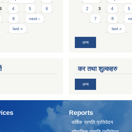
3
4
5
6
2
3
4
5
8
next ›
7
8
ne
last »
last »
अन्य
ा
कर तथा शुल्कहरु
अन्य
ices
Reports
वार्षिक प्रगति प्रतिवेदन
ा
चौमासिक प्रगति प्रतिवेदन