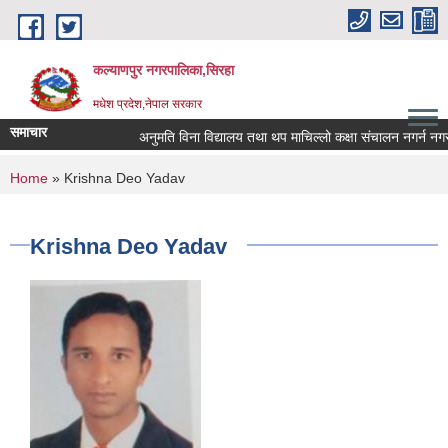
Skip to main content
कल्याणपुर नगरपालिका,सिरहा
मधेश प्रदेश,नेपाल सरकार
समाचार
अनुमति विना विद्यालय तथा थप माचिल्लो कक्षा संचालन नगर्न नगराउन 
You are here
Home
» Krishna Deo Yadav
Krishna Deo Yadav