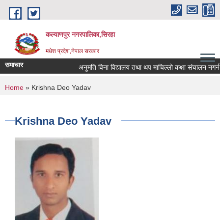
Skip to main content
कल्याणपुर नगरपालिका,सिरहा
मधेश प्रदेश,नेपाल सरकार
समाचार
अनुमति विना विद्यालय तथा थप माचिल्लो कक्षा संचालन नगर्न नग
You are here
Home
» Krishna Deo Yadav
Krishna Deo Yadav