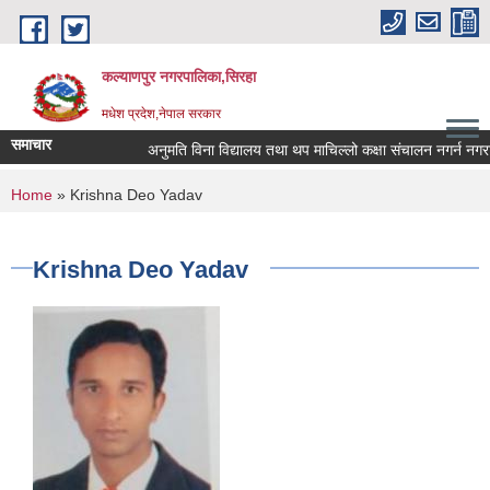
Skip to main content
कल्याणपुर नगरपालिका,सिरहा
मधेश प्रदेश,नेपाल सरकार
समाचार
अनुमति विना विद्यालय तथा थप माचिल्लो कक्षा संचालन नगर्न नगराउन ह
You are here
Home
» Krishna Deo Yadav
Krishna Deo Yadav