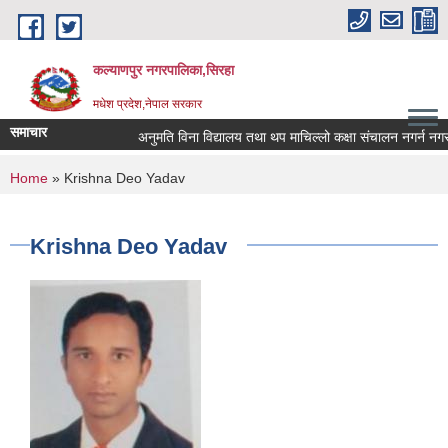
Skip to main content
कल्याणपुर नगरपालिका,सिरहा
मधेश प्रदेश,नेपाल सरकार
समाचार
अनुमति विना विद्यालय तथा थप माचिल्लो कक्षा संचालन नगर्न नगराउन 
You are here
Home
» Krishna Deo Yadav
Krishna Deo Yadav